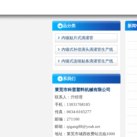
产品分类
新闻
内镶贴片式滴灌管
内镶式补偿滴头滴灌管生产线
内镶式连续贴条滴灌管生产线
联系我们
莱芜市科普塑料机械有限公司
联系人：亓经理
手机：13031768185
传真：0634-6165277
邮编：271100
邮箱：qigang88@yeah.net
地址：莱芜市城西收费站北临1000