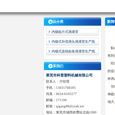
产品分类
新闻
内镶贴片式滴灌管
内镶式补偿滴头滴灌管生产线
贴条
内镶式连续贴条滴灌管生产线
有到
经过
联系我们
的促
莱芜市科普塑料机械有限公司
样再
联系人：亓经理
当然
手机：13031768185
传真：0634-6165277
伸硫
邮编：271100
地方
邮箱：qigang88@yeah.net
地址：莱芜市城西收费站北临1000