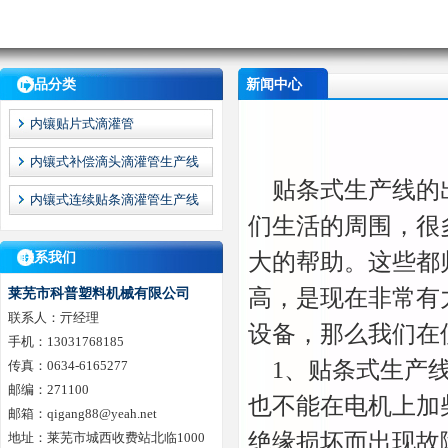
产品分类
新闻中心
内镶贴片式滴灌管
内镶式补偿滴头滴灌管生产线
贴条式生产线的出
内镶式连续贴条滴灌管生产线
们生活的周围，很
大的帮助。这些都
联系我们
高，是现在非常有
莱芜市科普塑料机械有限公司
联系人：亓经理
设备，那么我们在
手机：13031768185
1、贴条式生产线
传真：0634-6165277
邮编：271100
也不能在电机上加
邮箱：qigang88@yeah.net
绝缘损坏而出现故
地址：莱芜市城西收费站北临1000