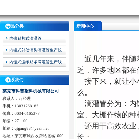
产品分类
新闻中心
内镶贴片式滴灌管
内镶式补偿滴头滴灌管生产线
近几年来，伴随着
内镶式连续贴条滴灌管生产线
乏，许多地区都在
接下来，就让小小
联系我们
么。
莱芜市科普塑料机械有限公司
联系人：亓经理
滴灌管分为：内镶
手机：13031768185
室、大棚作物的种
传真：0634-6165277
邮编：271100
还用于高效农业、
邮箱：qigang88@yeah.net
长；
地址：莱芜市城西收费站北临1000