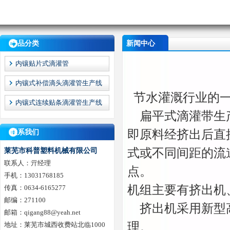
产品分类
新闻中心
内镶贴片式滴灌管
内镶式补偿滴头滴灌管生产线
节水灌溉行业的一
内镶式连续贴条滴灌管生产线
扁平式滴灌带生
即原料经挤出后直
联系我们
式或不同间距的流
莱芜市科普塑料机械有限公司
联系人：亓经理
点。
手机：13031768185
机组主要有挤出机
传真：0634-6165277
邮编：271100
挤出机采用新型高
邮箱：qigang88@yeah.net
理。
地址：莱芜市城西收费站北临1000