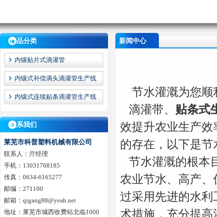
产品分类
新闻中心
内镶贴片式滴灌管
内镶式补偿滴头滴灌管生产线
节水灌溉为您顺利
内镶式连续贴条滴灌管生产线
滴灌带、
贴条式
效提升农业生产效
联系我们
的存在，以下是节
莱芜市科普塑料机械有限公司
联系人：亓经理
节水灌溉的根本目
手机：13031768185
农业节水、高产、
传真：0634-6165277
邮编：271100
过采用先进的水利
邮箱：qigang88@yeah.net
术措施，充分提高
地址：莱芜市城西收费站北临1000