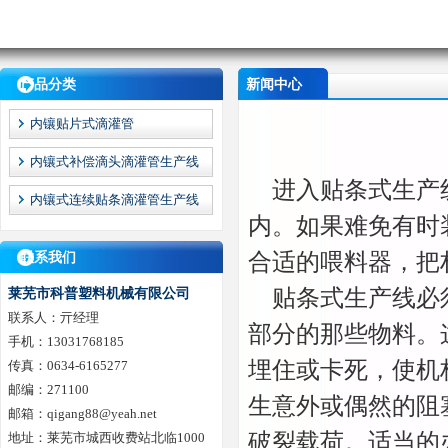
产品分类
新闻中心
内镶贴片式滴灌管
内镶式补偿滴头滴灌管生产线
进入贴条式生产线
内镶式连续贴条滴灌管生产线
内。如果难免有时
合适的喂料器，把
联系我们
贴条式生产线必须
莱芜市科普塑料机械有限公司
联系人：亓经理
部分的那些物料。
手机：13031768185
埋住或卡死，使机
传真：0634-6165277
邮编：271100
生意外或偶然的阻
邮箱：qigang88@yeah.net
破裂载荷。适当的
地址：莱芜市城西收费站北临1000