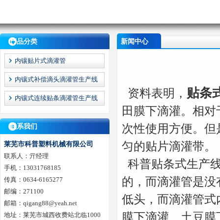
产品分类
新闻中心
内镶贴片式滴灌管
内镶式补偿滴头滴灌管生产线
贴条
资料表明，
内镶式连续贴条滴灌管生产线
田膜下滴灌。相对
次性使用方便。但
联系我们
匀的贴片滴灌带。
莱芜市科普塑料机械有限公司
联系人：亓经理
科普贴条式生产线
手机：13031768185
的，而滴灌管是没
传真：0634-6165277
邮编：271100
低头，而滴灌管式
邮箱：qigang88@yeah.net
膜下滴灌、土豆膜
地址：莱芜市城西收费站北临1000