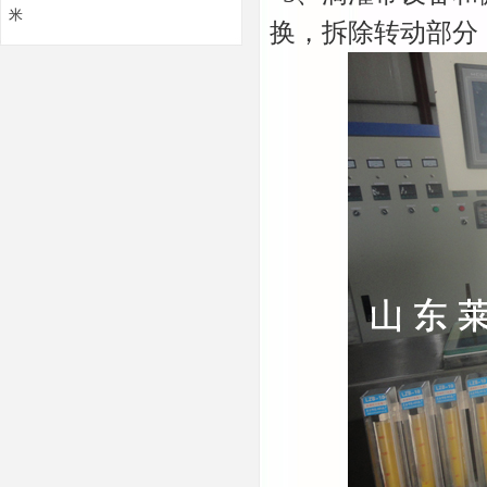
米
换，拆除转动部分