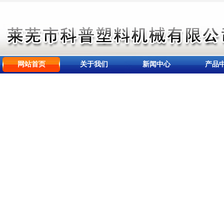
网站首页
关于我们
新闻中心
产品