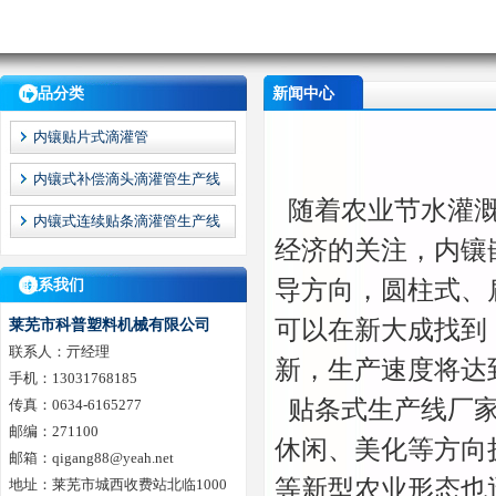
产品分类
新闻中心
内镶贴片式滴灌管
内镶式补偿滴头滴灌管生产线
随着农业节水灌
内镶式连续贴条滴灌管生产线
经济的关注，内镶
导方向，圆柱式、
联系我们
可以在新大成找到
莱芜市科普塑料机械有限公司
联系人：亓经理
新，生产速度将达
手机：13031768185
贴条式生产线厂家
传真：0634-6165277
邮编：271100
休闲、美化等方向
邮箱：qigang88@yeah.net
等新型农业形态也
地址：莱芜市城西收费站北临1000