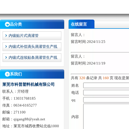
产品分类
在线留言
留言人：
内镶贴片式滴灌管
留言时间:2024/11/25
内镶式补偿滴头滴灌管生产线
留言人：
内镶式连续贴条滴灌管生产线
留言时间:2024/11/19
联系我们
共有
320
条记录 共
160
页 现在是
莱芜市科普塑料机械有限公司
姓名
联系人：亓经理
电话
手机：13031768185
qq
传真：0634-6165277
邮编：271100
内容
邮箱：qigang88@yeah.net
地址：莱芜市城西收费站北临1000