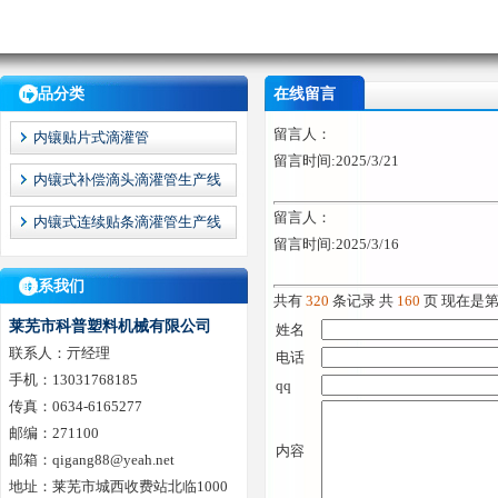
产品分类
在线留言
留言人：
内镶贴片式滴灌管
留言时间:2025/3/21
内镶式补偿滴头滴灌管生产线
留言人：
内镶式连续贴条滴灌管生产线
留言时间:2025/3/16
联系我们
共有
320
条记录 共
160
页 现在是
莱芜市科普塑料机械有限公司
姓名
联系人：亓经理
电话
手机：13031768185
qq
传真：0634-6165277
邮编：271100
内容
邮箱：qigang88@yeah.net
地址：莱芜市城西收费站北临1000