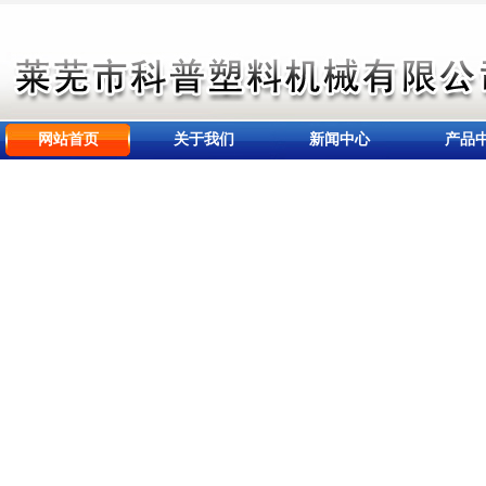
网站首页
关于我们
新闻中心
产品