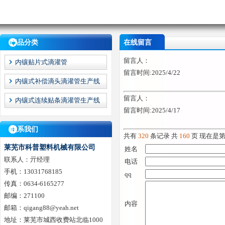
产品分类
在线留言
留言人：
内镶贴片式滴灌管
留言时间:2025/4/22
内镶式补偿滴头滴灌管生产线
留言人：
内镶式连续贴条滴灌管生产线
留言时间:2025/4/17
联系我们
共有
320
条记录 共
160
页 现在是
莱芜市科普塑料机械有限公司
姓名
联系人：亓经理
电话
手机：13031768185
qq
传真：0634-6165277
邮编：271100
内容
邮箱：qigang88@yeah.net
地址：莱芜市城西收费站北临1000