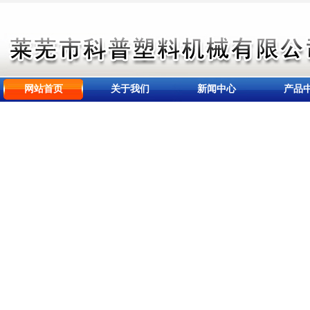
网站首页
关于我们
新闻中心
产品