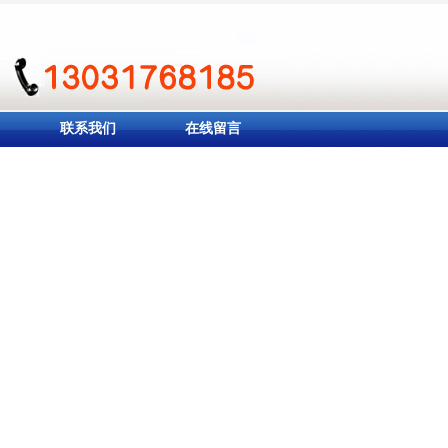
联系我们
在线留言