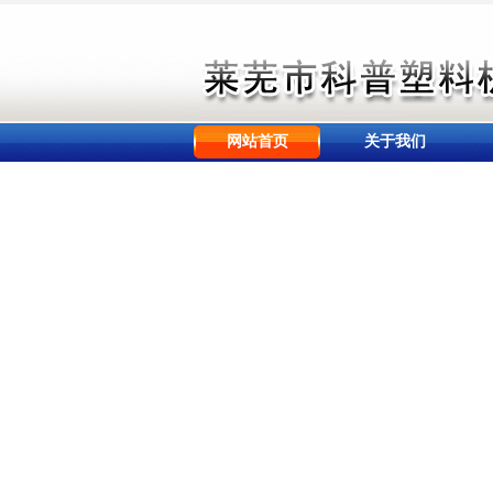
网站首页
关于我们